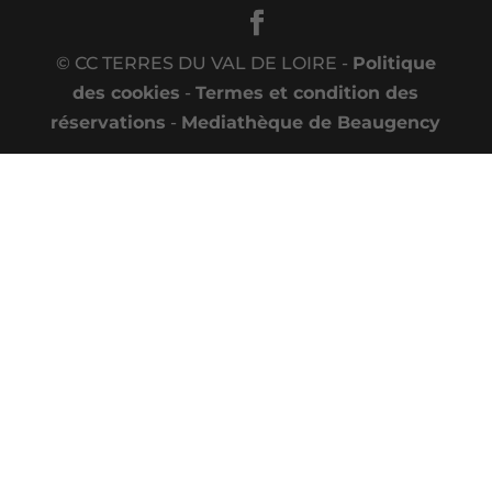
© CC TERRES DU VAL DE LOIRE -
Politique
des cookies
-
Termes et condition des
réservations
-
Mediathèque de Beaugency