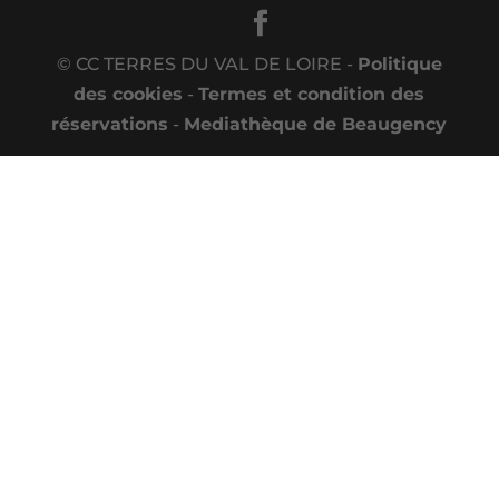
© CC TERRES DU VAL DE LOIRE -
Politique
des cookies
-
Termes et condition des
réservations
-
Mediathèque de Beaugency