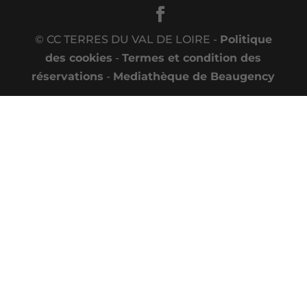
© CC TERRES DU VAL DE LOIRE -
Politique
des cookies
-
Termes et condition des
réservations
-
Mediathèque de Beaugency