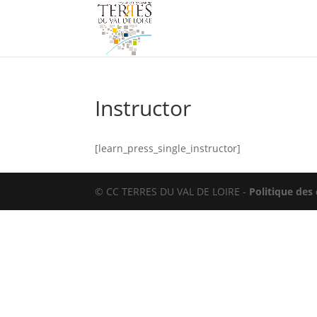
Instructor
[learn_press_single_instructor]
© CC TERRES DU VAL DE LOIRE -
Politique des