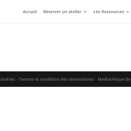
Accueil
Réserver un atelier
Les Ressources
 cookies
-
Termes et condition des réservations
-
Mediathèque de