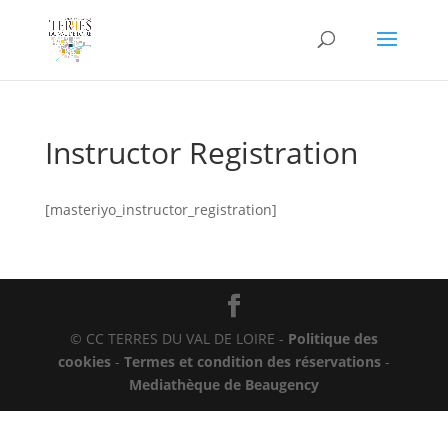
Instructor Registration
[masteriyo_instructor_registration]
© CC TERRES DU VAL DE LOIRE -
Politique des
cookies
-
Termes et condition des réservations
-
Mediathèque de Beaugency